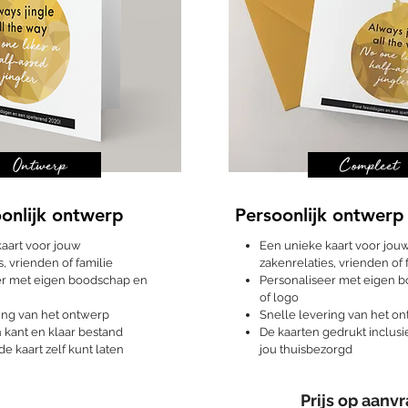
Ontwerp
Compleet
onlijk ontwerp
Persoonlijk ontwer
aart voor jouw
Een unieke kaart voor jou
, vrienden of familie
zakenrelaties, vrienden of 
er met eigen boodschap en
Personaliseer met eigen 
of logo
ing van het ontwerp
Snelle levering van het o
kant en klaar bestand
De kaarten gedrukt inclusie
e kaart zelf kunt laten
jou thuisbezorgd
Prijs op aanvr