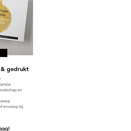
p & gedrukt
w
familie
boodschap en
ntwerp
f envelop bij
aag!