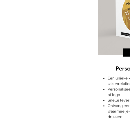
Perso
Een unieke k
zakenrelaties
Personalise
of logo
Snelle lever
Ontvang een 
waarmee je d
drukken