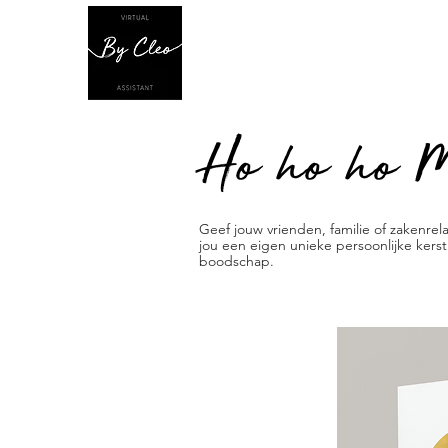
Ho ho ho M
Geef jouw vrienden, familie of zakenrel
jou een eigen unieke persoonlijke kerstk
boodschap.