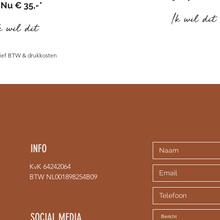
Nu
€ 35,-*
Ik wil dit
k wil dit
usief BTW & drukkosten
INFO
KvK 64242064
BTW NL001898254B09
SOCIAL MEDIA